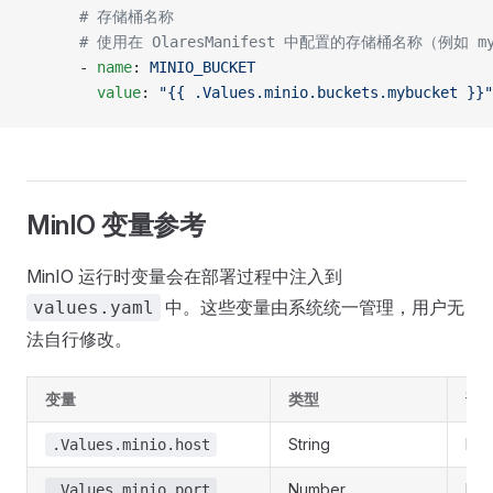
      # 存储桶名称
      # 使用在 OlaresManifest 中配置的存储桶名称（例如 my
      - 
name
: 
MINIO_BUCKET
        value
: 
"{{ .Values.minio.buckets.mybucket }}"
MinIO 变量参考
MinIO 运行时变量会在部署过程中注入到
中。这些变量由系统统一管理，用户无
values.yaml
法自行修改。
变量
类型
说
String
Mi
.Values.minio.host
Number
Mi
.Values.minio.port