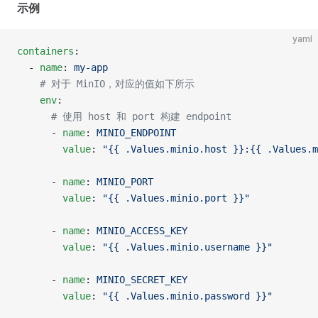
示例
yaml
containers
:
  - 
name
: 
my-app
    # 对于 MinIO，对应的值如下所示
    env
:
      # 使用 host 和 port 构建 endpoint
      - 
name
: 
MINIO_ENDPOINT
        value
: 
"{{ .Values.minio.host }}:{{ .Values.m
      - 
name
: 
MINIO_PORT
        value
: 
"{{ .Values.minio.port }}"
      - 
name
: 
MINIO_ACCESS_KEY
        value
: 
"{{ .Values.minio.username }}"
      - 
name
: 
MINIO_SECRET_KEY
        value
: 
"{{ .Values.minio.password }}"