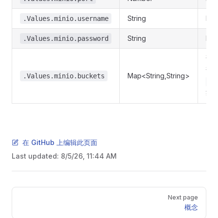
String
Mi
.Values.minio.username
String
Mi
.Values.minio.password
请
请
Map<String,String>
.Values.minio.buckets
.V
获
在 GitHub 上编辑此页面
Last updated:
8/5/26, 11:44 AM
Pager
Next page
概念