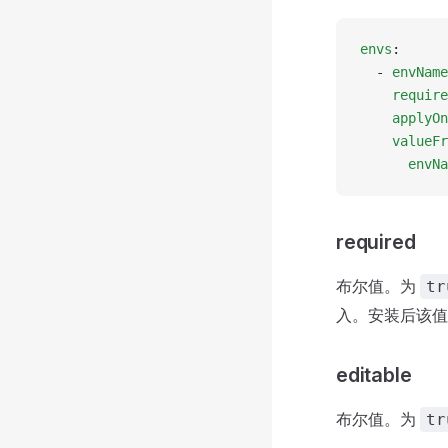
envs
:
  - 
envName
    require
    applyOn
    valueFr
      envNa
required
布尔值。为
tr
入。安装后该值
editable
布尔值。为
tr