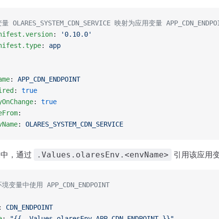
 OLARES_SYSTEM_CDN_SERVICE 映射为应用变量 APP_CDN_ENDPO
nifest.version
: 
'0.10.0'
nifest.type
: 
app
ame
: 
APP_CDN_ENDPOINT
ired
: 
true
yOnChange
: 
true
eFrom
:
vName
: 
OLARES_SYSTEM_CDN_SERVICE
模板中，通过
引用该应用
.Values.olaresEnv.<envName>
境变量中使用 APP_CDN_ENDPOINT
: 
CDN_ENDPOINT
e
: 
"{{ .Values.olaresEnv.APP_CDN_ENDPOINT }}"