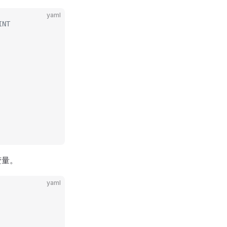
yaml
INT
变量。
yaml