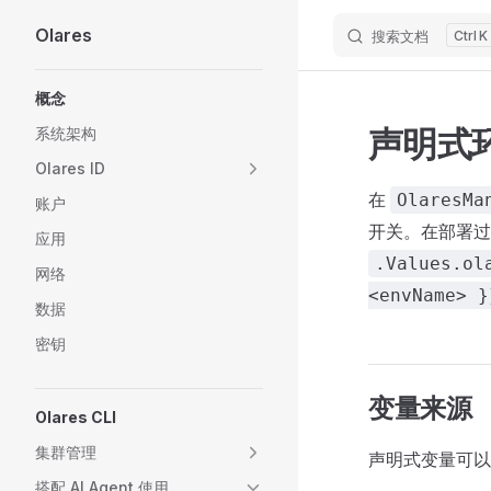
Olares
搜索文档
K
Skip to content
Sidebar Navigation
概念
声明式
系统架构
Olares ID
在
OlaresMa
账户
开关。在部署过程
应用
.Values.ol
网络
<envName> }
数据
密钥
变量来源
Olares CLI
集群管理
声明式变量可以
搭配 AI Agent 使用