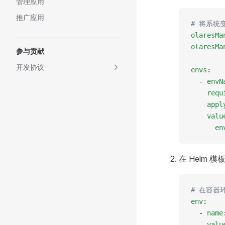
管理应用
推广应用
# 将系统变量
olaresMa
olaresMa
参与贡献
开发协议
envs
:
  - 
envN
    requ
    appl
    valu
      en
在 Helm 
# 在容器环
env
:
  - 
name
    valu