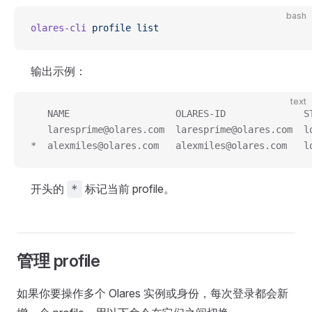
bash
olares-cli
 profile
 list
输出示例：
text
   NAME                   OLARES-ID              S
   laresprime@olares.com  laresprime@olares.com  l
*  alexmiles@olares.com   alexmiles@olares.com   l
开头的
标记当前 profile。
*
管理 profile
如果你要操作多个 Olares 实例或身份，每次登录都会新